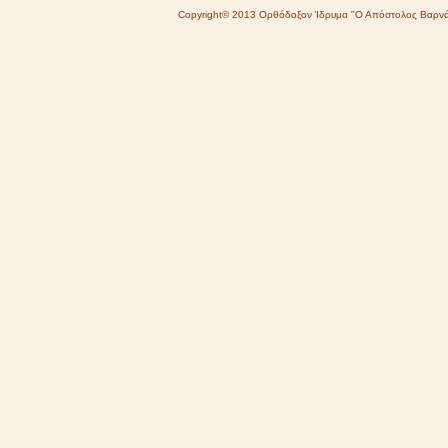
Copyright© 2013 Ορθόδοξον Ίδρυμα "Ο Απόστολος Βαρν