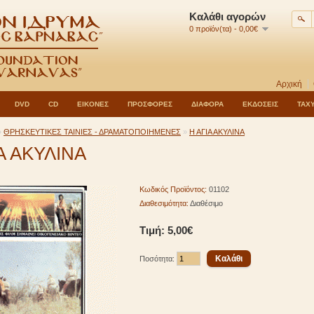
Καλάθι αγορών
0 προϊόν(τα) - 0,00€
Αρχική
DVD
CD
ΕΙΚΟΝΕΣ
ΠΡΟΣΦΟΡΕΣ
ΔΙΑΦΟΡΑ
ΕΚΔΟΣΕΙΣ
ΤΑΧ
»
ΘΡΗΣΚΕΥΤΙΚΕΣ ΤΑΙΝΙΕΣ - ΔΡΑΜΑΤΟΠΟΙΗΜΕΝΕΣ
»
Η ΑΓΙΑ ΑΚΥΛΙΝΑ
Α ΑΚΥΛΙΝΑ
Κωδικός Προϊόντος:
01102
Διαθεσιμότητα:
Διαθέσιμο
Τιμή: 5,00€
Ποσότητα: