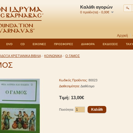
Καλάθι αγορών
0 προϊόν(τα) - 0,00€
Αρχική
DVD
CD
ΕΙΚΟΝΕΣ
ΠΡΟΣΦΟΡΕΣ
ΔΙΑΦΟΡΑ
ΕΚΔΟΣΕΙΣ
ΤΑΧ
ΔΟΞΑ ΧΡΙΣΤΙΑΝΙΚΑ ΒΙΒΛΙΑ
»
ΚΟΙΝΩΝΙΚΑ
»
Ο ΓΑΜΟΣ
ΜΟΣ
Κωδικός Προϊόντος:
80023
Διαθεσιμότητα:
Διαθέσιμο
Τιμή: 13,00€
Ποσότητα: