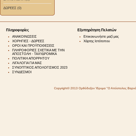
ΔΩΡΕΕΣ (0)
Πληροφορίες
Εξυπηρέτηση Πελατών
ΑΝΑΚΟΙΝΩΣΕΙΣ
Επικοινωνήστε μαζί μας
ΧΟΡΗΓΙΕΣ - ΔΩΡΕΕΣ
Χάρτης Ιστότοπου
ΟΡΟΙ ΚΑΙ ΠΡΟΫΠΟΘΕΣΕΙΣ
ΠΛΗΡΟΦΟΡΙΕΣ ΣΧΕΤΙΚΑ ΜΕ ΤΗΝ
ΑΠΟΣΤΟΛΗ - ΤΑΧΥΔΡΟΜΙΚΑ
ΠΟΛΙΤΙΚΗ ΑΠΟΡΡΗΤΟΥ
ΛΙΓΑ ΛΟΓΙΑ ΓΙΑ ΜΑΣ
ΣΥΝΟΠΤΙΚΟΣ ΑΠΟΛΟΓΙΣΜΟΣ 2023
ΣΥΝΔΕΣΜΟΙ
Copyright© 2013 Ορθόδοξον Ίδρυμα "Ο Απόστολος Βαρν