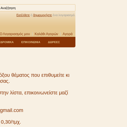
Εισέλθετε
ή
δημιουργήστε
ένα λογαριασμό.
Ο Λογαριασμός μου
Καλάθι Αγορών
Αγορά
ΥΔΡΟΜΙΚΑ
ΕΠΙΚΟΙΝΩΝΙΑ
ΔΩΡΕΕΣ
όξου θέματος που επιθυμείτε κι
 σας.
την λίστα, επικοινωνείστε μαζί
@gmail.com
 0,30/τμχ.