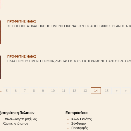
ΠΡΟΦΗΤΗΣ ΗΛΙΑΣ
ΧΕΙΡΟΠΟΙΗΤΑ ΠΛΑΣΤΙΚΟΠΟΙΗΜΕΝΗ ΕΙΚΟΝΑ 6 Χ 9 ΕΚ. ΑΓΙΟΓΡΑΦΟΣ ΒΡΑΝΟΣ ΝΙΚ
ΠΡΟΦΗΤΗΣ ΗΛΙΑΣ
ΠΛΑΣΤΙΚΟΠΟΙΗΜΕΝΗ ΕΙΚΟΝΑ, ΔΙΑΣΤΑΣΕΙΣ 6 Χ 9 ΕΚ. ΙΕΡΑ ΜΟΝΗ ΠΑΝΤΟΚΡΑΤΟΡΟ
..
5
6
7
8
9
10
11
12
13
14
15
>
>|
ξυπηρέτηση Πελατών
Επιπρόσθετα
Επικοινωνήστε μαζί μας
Άλλοι Εκδότες
Χάρτης Ιστότοπου
Σύνδεσμοι
Προσφορές