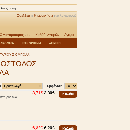
Εισέλθετε
ή
δημιουργήστε
ένα λογαριασμό.
Ο Λογαριασμός μου
Καλάθι Αγορών
Αγορά
ΥΔΡΟΜΙΚΑ
ΕΠΙΚΟΙΝΩΝΙΑ
ΔΩΡΕΕΣ
ΚΤΑΡΙΟΥ ΖΙΟΜΠΟΛΑ
ΠΟΣΤΟΛΟΣ
ΟΛΑ
:
Εμφάνιση:
3,71€
3,30€
άρτυρας των
6,89€
6,20€