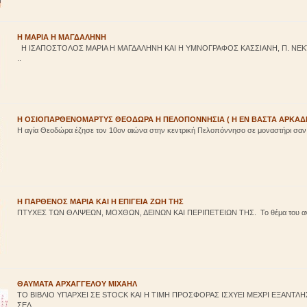
Η ΜΑΡΙΑ Η ΜΑΓΔΑΛΗΝΗ
Η ΙΣΑΠΟΣΤΟΛΟΣ ΜΑΡΙΑ Η ΜΑΓΔΑΛΗΝΗ ΚΑΙ Η ΥΜΝΟΓΡΑΦΟΣ ΚΑΣΣΙΑΝΗ, Π. ΝΕ
..
Η ΟΣΙΟΠΑΡΘΕΝΟΜΑΡΤΥΣ ΘΕΟΔΩΡΑ Η ΠΕΛΟΠΟΝΝΗΣΙΑ ( Η ΕΝ ΒΑΣΤΑ ΑΡΚΑΔΙ
Η αγία Θεοδώρα έζησε τον 10ον αιώνα στην κεντρική Πελοπόννησο σε μοναστήρι σαν
Η ΠΑΡΘΕΝΟΣ ΜΑΡΙΑ ΚΑΙ Η ΕΠΙΓΕΙΑ ΖΩΗ ΤΗΣ
ΠΤΥΧΕΣ ΤΩΝ ΘΛΙΨΕΩΝ, ΜΟΧΘΩΝ, ΔΕΙΝΩΝ ΚΑΙ ΠΕΡΙΠΕΤΕΙΩΝ ΤΗΣ. Το θέμα του ανά χ
ΘΑΥΜΑΤΑ ΑΡΧΑΓΓΕΛΟΥ ΜΙΧΑΗΛ
ΤΟ ΒΙΒΛΙΟ ΥΠΑΡΧΕΙ ΣΕ STOCK ΚΑΙ Η ΤΙΜΗ ΠΡΟΣΦΟΡΑΣ ΙΣΧΥΕΙ ΜΕΧΡΙ ΕΞΑΝΤ
ΣΕΛ...