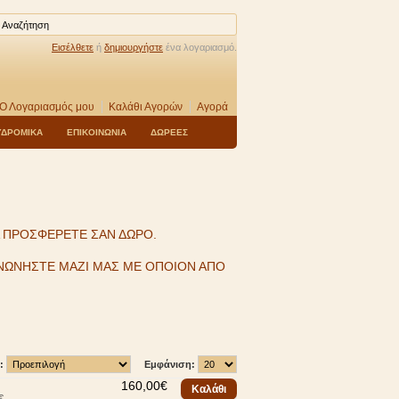
Εισέλθετε
ή
δημιουργήστε
ένα λογαριασμό.
Ο Λογαριασμός μου
Καλάθι Αγορών
Αγορά
ΥΔΡΟΜΙΚΑ
ΕΠΙΚΟΙΝΩΝΙΑ
ΔΩΡΕΕΣ
Α ΠΡΟΣΦΕΡΕΤΕ ΣΑΝ ΔΩΡΟ.
ΚΟΙΝΩΝΗΣΤΕ ΜΑΖΙ ΜΑΣ ΜΕ ΟΠΟΙΟΝ ΑΠΟ
:
Εμφάνιση:
160,00€
 ..