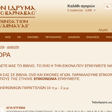
Καλάθι αγορών
0 προϊόν(τα) - 0,00€
Αρχική
DVD
CD
ΕΙΚΟΝΕΣ
ΠΡΟΣΦΟΡΕΣ
ΔΙΑΦΟΡΑ
ΕΚΔΟΣΕΙΣ
ΤΑΧ
ΟΡΑ
»
ΔΙΑΦΟΡΑ
ΟΡΑ
ΛΕΤΕ ΜΑΣ ΤΟ ΒΙΒΛΙΟ, TO DVD Η ΤΗΝ ΕΙΚΟΝΑ ΠΟΥ ΕΠΙΘΥΜΕΙΤΕ Ν
ΡΑ ΣΑΣ ΣΕ ΒΙΒΛΙΑ, DVD ΚΑΙ ΕΙΚΟΝΕΣ ΑΓΙΩΝ, ΠΑΡΑΚΑΛΟΥΜΕ ΕΠΙ
ΟΠΟΥΣ ΤΗΣ ΣΤΗΛΗΣ
ΕΠΙΚΟΙΝΩΝΙΑ
ΕΠΙΘΥΜΕΙΤΕ.
ΛΕΦΩΝΙΚΩΝ ΠΑΡΑΓΓΕΛΙΩΝ 10 π.μ - 2 μ.μ.
Ταξινόμηση ως
ΑΓΙΑ ΕΥΓΕΝΙΑ
ΑΓΙΟΓΡΑΦΙΑ ΚΑΤΟΠΙΝ ΠΑΡΑΓΓΕΛΙΑΣ. 25 Χ 35 = 160 € 30 Χ 40 = 180 € 35 Χ 45 = 200 €