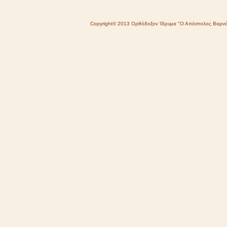
Copyright© 2013 Ορθόδοξον Ίδρυμα "Ο Απόστολος Βαρν