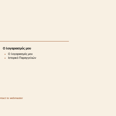
Ο λογαριασμός μου
Ο λογαριασμός μου
Ιστορικό Παραγγελιών
ntact to webmaster