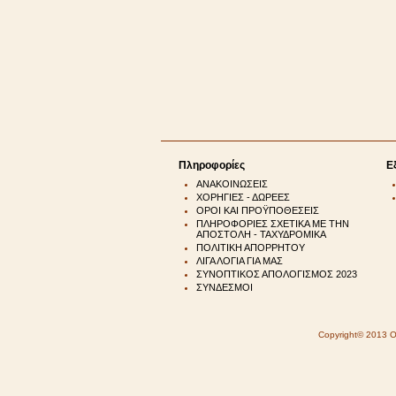
Πληροφορίες
Ε
ΑΝΑΚΟΙΝΩΣΕΙΣ
ΧΟΡΗΓΙΕΣ - ΔΩΡΕΕΣ
ΟΡΟΙ ΚΑΙ ΠΡΟΫΠΟΘΕΣΕΙΣ
ΠΛΗΡΟΦΟΡΙΕΣ ΣΧΕΤΙΚΑ ΜΕ ΤΗΝ
ΑΠΟΣΤΟΛΗ - ΤΑΧΥΔΡΟΜΙΚΑ
ΠΟΛΙΤΙΚΗ ΑΠΟΡΡΗΤΟΥ
ΛΙΓΑ ΛΟΓΙΑ ΓΙΑ ΜΑΣ
ΣΥΝΟΠΤΙΚΟΣ ΑΠΟΛΟΓΙΣΜΟΣ 2023
ΣΥΝΔΕΣΜΟΙ
Copyright© 2013 