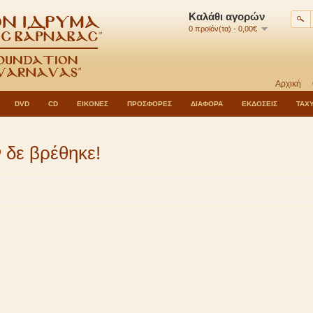
Καλάθι αγορών
0 προϊόν(τα) - 0,00€
Αρχική
DVD
CD
ΕΙΚΟΝΕΣ
ΠΡΟΣΦΟΡΕΣ
ΔΙΑΦΟΡΑ
ΕΚΔΟΣΕΙΣ
ΤΑΧ
 δε βρέθηκε!