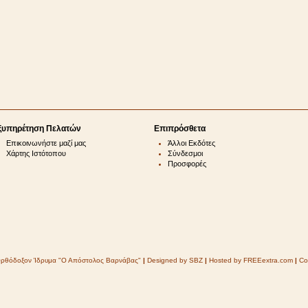
ξυπηρέτηση Πελατών
Επιπρόσθετα
Επικοινωνήστε μαζί μας
Άλλοι Εκδότες
Χάρτης Ιστότοπου
Σύνδεσμοι
Προσφορές
Ορθόδοξον Ίδρυμα "Ο Απόστολος Βαρνάβας"
|
Designed by SBZ
|
Hosted by FREEextra.com
|
Co